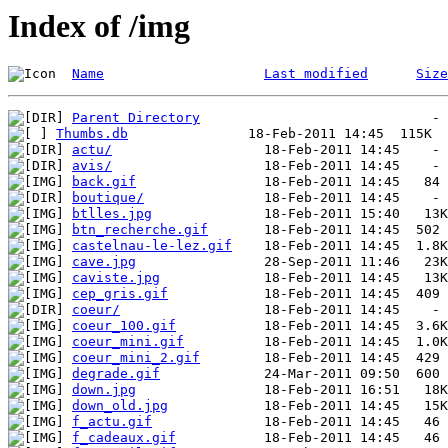
Index of /img
Name
Last modified
Size
Parent Directory
Thumbs.db
actu/
avis/
back.gif
boutique/
btlles.jpg
btn_recherche.gif
castelnau-le-lez.gif
cave.jpg
caviste.jpg
cep_gris.gif
coeur/
coeur_100.gif
coeur_mini.gif
coeur_mini_2.gif
degrade.gif
down.jpg
down_old.jpg
f_actu.gif
f_cadeaux.gif