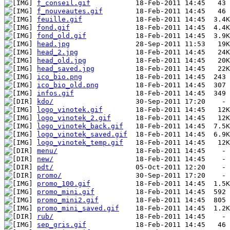
f_conseil.gif
f_nouveautes.gif
feuille.gif
fond.gif
fond_old.gif
head.jpg
head_2.jpg
head_old.jpg
head_saved.jpg
ico_bio.png
ico_bio_old.png
infos.gif
kdo/
logo_vinotek.gif
logo_vinotek_2.gif
logo_vinotek_back.gif
logo_vinotek_saved.gif
logo_vinotek_temp.gif
menu/
new/
pdt/
promo/
promo_100.gif
promo_mini.gif
promo_mini2.gif
promo_mini_saved.gif
rub/
sep_gris.gif