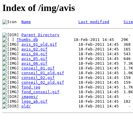
Index of /img/avis
Name
Last modified
Size
Parent Directory
Thumbs.db
avis_01_old.gif
avis_02.gif
avis_04.gif
avis_05.gif
avis_06.gif
conseil_01.gif
conseil_01_old.gif
conseil_02.gif
conseil_02_old.gif
fond.jpg
fond_conseil.gif
images/
logo_ab.gif
old/