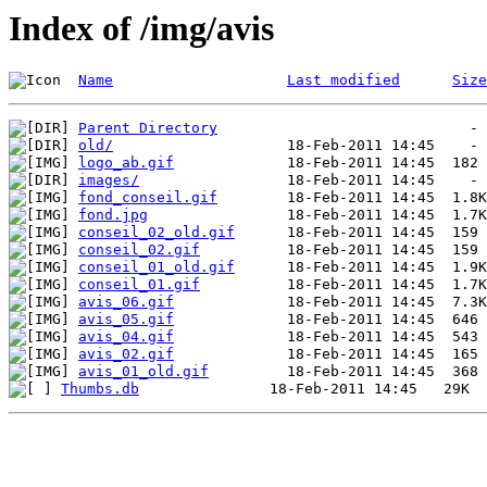
Index of /img/avis
Name
Last modified
Size
Parent Directory
old/
logo_ab.gif
images/
fond_conseil.gif
fond.jpg
conseil_02_old.gif
conseil_02.gif
conseil_01_old.gif
conseil_01.gif
avis_06.gif
avis_05.gif
avis_04.gif
avis_02.gif
avis_01_old.gif
Thumbs.db