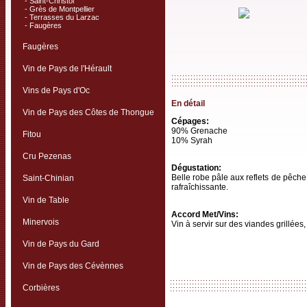
-
Saint-Christol
-
Grès de Montpellier
-
Terrasses du Larzac
-
Faugères
Faugères
Vin de Pays de l'Hérault
Vins de Pays d'Oc
En détail
Vin de Pays des Côtes de Thongue
Cépages:
90% Grenache
Fitou
10% Syrah
Cru Pezenas
Dégustation:
Belle robe pâle aux reflets de pêche, n
Saint-Chinian
rafraîchissante.
Vin de Table
Accord Met/Vins:
Minervois
Vin à servir sur des viandes grillées
Vin de Pays du Gard
Vin de Pays des Cévènnes
Corbières