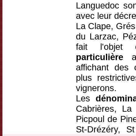
Languedoc so
avec leur décre
La Clape, Grés 
du Larzac, Pé
fait l'obje
particulière
au
affichant des 
plus restricti
vignerons.
Les
dénomina
Cabrières, La
Picpoul de Pine
St-Drézéry, S