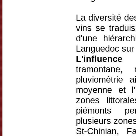
La diversité des
vins se tradui
d'une hiérarc
Languedoc sur t
L'influenc
tramontane, 
pluviométrie 
moyenne et l'
zones littora
piémonts pe
plusieurs zones
St-Chinian, F