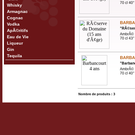
70 cl 40°
Whisky
Armagnac
Cognac
BARBA
Vodka
"
RÃ©ser
ApÃ©ritifs
AmbrÃ© -
Eau de Vie
70 cl 43°
Liqueur
Gin
Tequila
BARBA
"
Barbanc
AmbrÃ© -
70 cl 40°
Nombre de produits : 3