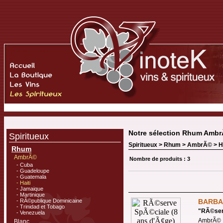
Notre sélection Rhum Ambr
Spiritueux
Spiritueux >
Rhum
>
AmbrÃ©
>
H
Rhum
AmbrÃ©
Nombre de produits : 3
- Cuba
- Guadeloupe
- Guatemala
- Haiti
- Jamaique
- Martinique
- RÃ©publique Dominicaine
BARBA
- Trinidad et Tobago
"
RÃ©ser
- Venezuela
AmbrÃ© -
Blanc