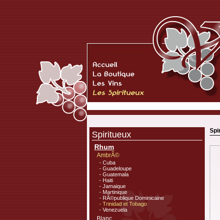
Spi
Spiritueux
Rhum
AmbrÃ©
- Cuba
- Guadeloupe
- Guatemala
- Haiti
- Jamaique
- Martinique
- RÃ©publique Dominicaine
- Trinidad et Tobago
- Venezuela
Blanc