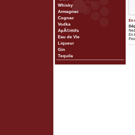
Whisky
Armagnac
Cognac
En 
Vodka
Dég
ApÃ©ritifs
Nez
En 
Eau de Vie
Fin
Liqueur
Gin
Tequila