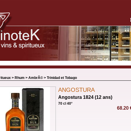
ritueux >
Rhum
>
AmbrÃ©
>
Trinidad et Tobago
ANGOSTURA
Angostura 1824 (12 ans)
70 cl 40°
68.20