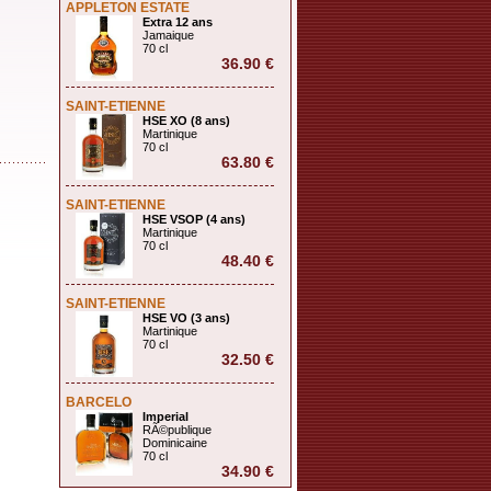
APPLETON ESTATE
Extra 12 ans
Jamaique
70 cl
36.90 €
SAINT-ETIENNE
HSE XO (8 ans)
Martinique
70 cl
63.80 €
SAINT-ETIENNE
HSE VSOP (4 ans)
Martinique
70 cl
48.40 €
SAINT-ETIENNE
HSE VO (3 ans)
Martinique
70 cl
32.50 €
BARCELO
Imperial
RÃ©publique
Dominicaine
70 cl
34.90 €