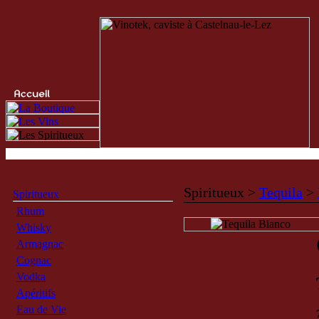
Spiritueux >
Tequila
>
Spiritueux
Rhum
Whisky
Armagnac
Cognac
Vodka
Apéritifs
Eau de Vie