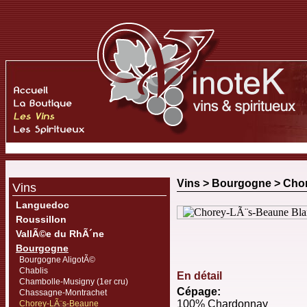
Vins >
Bourgogne
>
Cho
Vins
Languedoc
Roussillon
VallÃ©e du RhÃ´ne
Bourgogne
Bourgogne AligotÃ©
Chablis
En détail
Chambolle-Musigny (1er cru)
Cépage:
Chassagne-Montrachet
100% Chardonnay
Chorey-LÃ¨s-Beaune