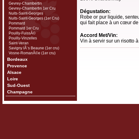
Gevrey-Chambertin
Gevrey-Chambertin 1er Cru
Dégustation:
Nuits-Saint-Georges
Robe or pur liquide, senteu
Nuits-Saint-Georges (1er Cru)
qui fait place à un cœur de
Pommard
Pommard 1er Cru
Pouilly-FuissÃ©
Accord Met/Vin:
Pouilly-Vinzelles
Vin à servir sur un risotto 
Saint-Veran
Savigny lÃ¨s Beaune (1er cru)
Vosne-RomanÃ©e (1er cru)
Bordeaux
Provence
Alsace
Loire
Sud-Ouest
Champagne