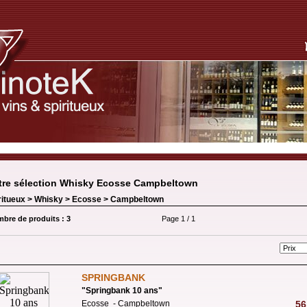
tre sélection Whisky Ecosse Campbeltown
ritueux >
Whisky
>
Ecosse
>
Campbeltown
bre de produits : 3
Page 1 / 1
SPRINGBANK
"
Springbank 10 ans
"
Ecosse - Campbeltown
56