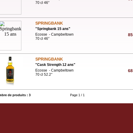
70 cl 46°
SPRINGBANK
"
Springbank 15 ans
"
Ecosse - Campbeltown
85
70 cl 46°
SPRINGBANK
"
Cask Strength 12 ans
"
Ecosse - Campbeltown
68
70 cl 52.2°
bre de produits : 3
Page 1 / 1