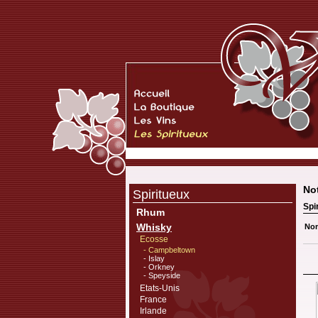
No
Spiritueux
Spi
Rhum
Whisky
Nom
Ecosse
- Campbeltown
- Islay
- Orkney
- Speyside
Etats-Unis
France
Irlande