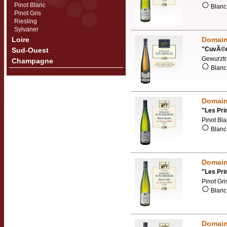
Pinot Blanc
Blanc 
Pinot Gris
Riesling
Sylvaner
Loire
Domai
"
CuvÃ©e 
Sud-Ouest
Gewurztr
Champagne
Blanc 
Domai
"
Les Pri
Pinot Bl
Blanc 
Domai
"
Les Pri
Pinot Gri
Blanc 
Domai