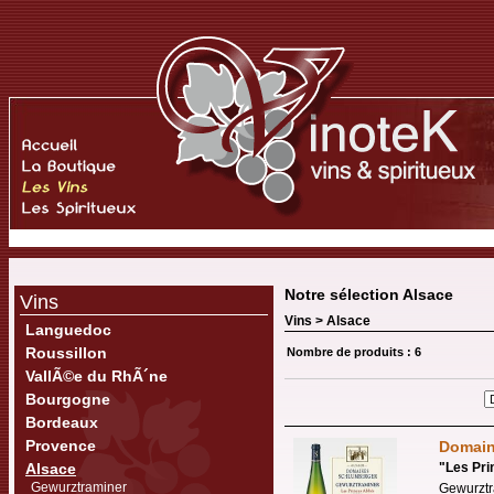
Notre sélection Alsace
Vins
Vins >
Alsace
Languedoc
Roussillon
Nombre de produits : 6
VallÃ©e du RhÃ´ne
Bourgogne
Bordeaux
Provence
Domai
Alsace
"
Les Pr
Gewurztraminer
Gewurztr