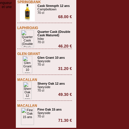
SPRINGBANK
longueur
Cask Strength 12 ans
e et une
Campbeltown
70 cl
68.00 €
LAPHROAIG
Quarter Cask (Double
Cask Matured)
Islay
70 cl
46.20 €
GLEN GRANT
Glen Grant 10 ans
Speyside
70 cl
31.20 €
MACALLAN
Sherry Oak 12 ans
Speyside
70 cl
49.30 €
MACALLAN
Fine Oak 15 ans
Speyside
70 cl
71.30 €