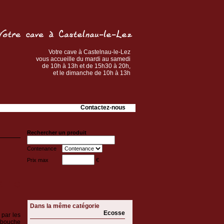
Votre cave à Castelnau-le-Lez
vous accueille du mardi au samedi
de 10h à 13h et de 15h30 à 20h,
et le dimanche de 10h à 13h
Contactez-nous
Rechercher un produit
Contenance
Prix max
€
 € TTC
Dans la même catégorie
Ecosse
 par les
La bouche