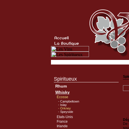
Spi
Spiritueux
Rhum
Whisky
Ecosse
- Campbeltown
- Islay
- Orkney
- Speyside
En 
Etats-Unis
Dég
France
De 
Irlande
sous