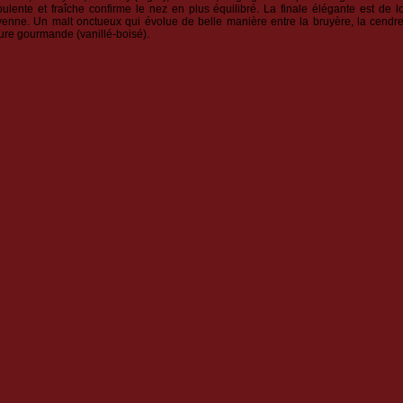
pulente et fraîche confirme le nez en plus équilibré. La finale élégante est de 
enne. Un malt onctueux qui évolue de belle manière entre la bruyère, la cendr
ture gourmande (vanillé-boisé).