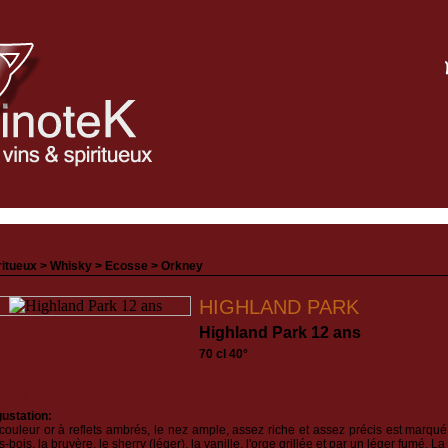
ritueux >
Whisky
>
Ecosse
>
Orkney
HIGHLAND PARK
Highland Park 12 ans
70 cl 40°
46.90
détail
ustation:
couleur or à reflets ambrés, le nez ample, assez riche et assez précis est marqué
-bois, la bruyère, le sherry (léger), la vanille, l'orge grillée et par un léger fumé. 