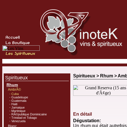
Spiritueux >
Rhum
>
Amb
Spiritueux
Rhum
AmbrÃ©
- Cuba
- Guadeloupe
- Guatemala
- Haiti
- Jamaique
- Martinique
En détail
- RÃ©publique Dominicaine
- Trinidad et Tobago
Dégustation:
- Venezuela
Un rhum qui était autrefo
Blanc