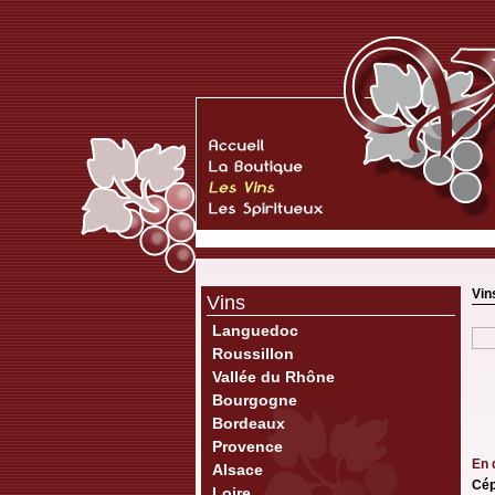
Vin
Vins
Languedoc
Roussillon
Vallée du Rhône
Bourgogne
Bordeaux
Provence
En 
Alsace
Cép
Loire