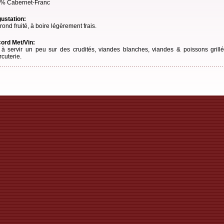
% Cabernet-Franc
ustation:
rond fruité, à boire légèrement frais.
ord Met/Vin:
 à servir un peu sur des crudités, viandes blanches, viandes & poissons grillés
rcuterie.