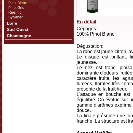
Pinot Blanc
Pinot Gris
Riesling
Sylvaner
En détail
Loire
Cépages:
Sud-Ouest
100% Pinot Blanc
Champagne
Dégustation:
La robe est jaune citron, av
Le disque est brillant, 
jeunesse.
Le nez est franc, plais
dominante d'odeurs fruitées
caractère fruité, les agr
fumées, florales très com
présente de la fraîcheur.
L'attaque en bouche est
équilibré. On évolue sur un
gamme d'arômes exprime les
douce.
La finale présente une lo
franche. La structure est fr