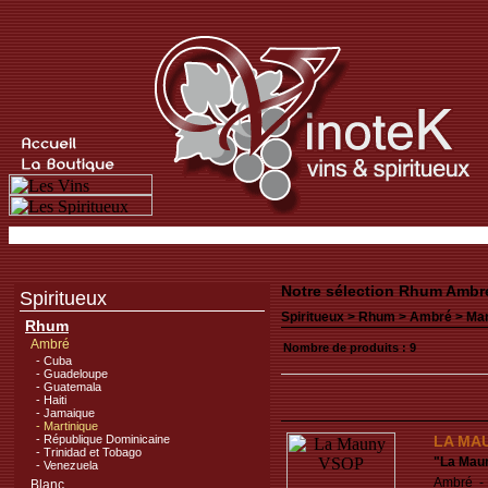
Notre sélection Rhum Ambr
Spiritueux
Spiritueux >
Rhum
>
Ambré
>
Mar
Rhum
Ambré
Nombre de produits : 9
- Cuba
- Guadeloupe
- Guatemala
- Haiti
- Jamaique
- Martinique
- République Dominicaine
LA MA
- Trinidad et Tobago
"
La Mau
- Venezuela
Ambré - 
Blanc