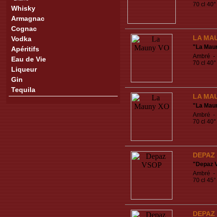
70 cl 40°
Whisky
Armagnac
Cognac
LA MA
Vodka
"
La Mau
Apéritifs
Ambré - 
Eau de Vie
70 cl 40°
Liqueur
Gin
Tequila
LA MA
"
La Mau
Ambré - 
70 cl 40°
DEPAZ
"
Depaz 
Ambré - 
70 cl 45°
DEPAZ