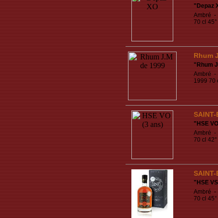
"
Depaz 
Ambré - 
70 cl 45°
Rhum 
"
Rhum J
Ambré - 
1999 70 
SAINT-
"
HSE VO 
Ambré - 
70 cl 42°
SAINT-
"
HSE VS
Ambré - 
70 cl 45°