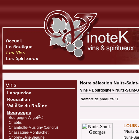
Notre sélection Nuits-Sain
Vins
Vins >
Bourgogne
>
Nuits-Saint-
Languedoc
Roussillon
Nombre de produits : 1
VallÃ©e du RhÃ´ne
Bourgogne
Bourgogne AligotÃ©
Chablis
LOUIS
Chambolle-Musigny (1er cru)
"
Nuits-S
Chassagne-Montrachet
Chorey-LÃ¨s-Beaune
Nuits-Sa