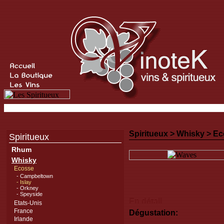
Spiritueux >
Whisky
>
Ec
Spiritueux
Rhum
Whisky
Ecosse
- Campbeltown
- Islay
- Orkney
- Speyside
En détail
Etats-Unis
France
Dégustation:
Irlande