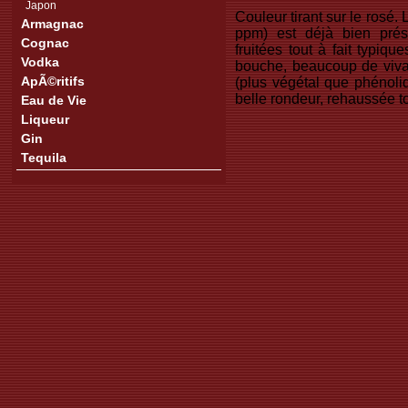
Japon
Couleur tirant sur le rosé
Armagnac
ppm) est déjà bien pré
Cognac
fruitées tout à fait typiq
Vodka
bouche, beaucoup de vivacit
ApÃ©ritifs
(plus végétal que phénol
belle rondeur, rehaussée t
Eau de Vie
Liqueur
Gin
Tequila