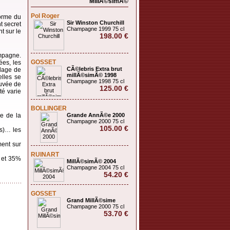
MillÃ©simÃ©
Pol Roger
forme du
Sir Winston Churchill
t secret
Champagne 1999 75 cl
t sur le
198.00 €
ampagne.
GOSSET
ées, les
CÃ©lebris Extra brut
blage de
millÃ©simÃ© 1998
elles se
Champagne 1998 75 cl
cuvée de
125.00 €
té varie
BOLLINGER
ne de la
Grande AnnÃ©e 2000
Champagne 2000 75 cl
105.00 €
es)… les
ment sur
RUINART
 et 35%
MillÃ©simÃ© 2004
Champagne 2004 75 cl
54.20 €
GOSSET
Grand MillÃ©sime
Champagne 2000 75 cl
53.70 €