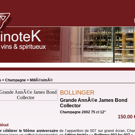
s >
Champagne
>
MillÃ©simÃ©
BOLLINGER
Grande AnnÃ©e James Bond
Collector
Champagne 2002 75 cl 12°
150.00
détail
r célébrer le 50ème anniversaire
de l’apparition de 007 sur grand écran, Ch