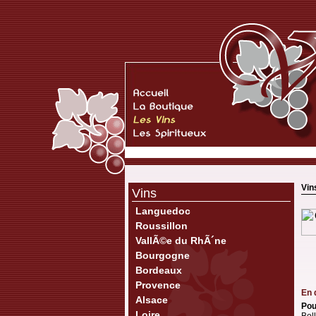
Vin
Vins
Languedoc
Roussillon
VallÃ©e du RhÃ´ne
Bourgogne
Bordeaux
Provence
En 
Alsace
Pou
Loire