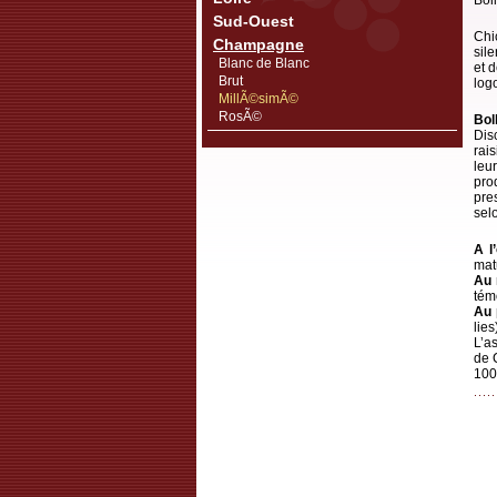
Bol
Sud-Ouest
Chi
Champagne
sil
Blanc de Blanc
et d
Brut
log
MillÃ©simÃ©
RosÃ©
Bol
Dis
rai
leu
pro
pre
sel
A l
mat
Au 
tém
Au 
lie
L’a
de 
100