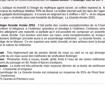
linger lance un coffret évènementiel, en
édition limitée :
« Bollinger 002 for
007 »
c, ludique et inventif à l’image du mythique agent secret, ce coffret reprend la 
encieux du mythique Walther PPK de Bond. Le boîtier devrait ravir les fans de l’agen
e gadgets technologiques : il s’ouvre en alignant les 3 chiffres «
007 »
et en cliquan
o « gun » et révèle alors une bouteille de Bollinger, La Grande Année 2002.
linger Grande Année 2002
: Il fait partie des cuvées exceptionnelles de la Ch
crétion et élégance à l’extérieur, grandeur et prestige à l’intérieur. Certaines ann
sins atteignent une maturité si parfaite qu’il est possible de composer un assem
r seule récolte. Ces années sont bien sur rares, voire exceptionnelles et, lorsqu’
duisent, Bollinger procède aussi à un assemblage millésimé : La Grande Année, 
stige de la Maison. Ce vin exprime une belle vinosité, et des arômes dont la tonali
on la nature du millésime.
’œil
: Très légèrement œil de perdrix (teinté de rose) ou vieil or, ce qui témoig
urité du vin mais aussi des méthodes de vinification Bollinger.
nez
: Rhubarbe, fruits à noyau, toasté, grillé, fruits à l’eau de vie (selon millésim
oins du passage en fût. Notes d’épices exotiques.
palais
: La bulle est très présente mais soyeuse (témoin de la durée de vieillisse
s)…Charpente et longueur.
ssemblage de La Grande Année est composé en moyenne de 65% de Pinot Noir
Chardonnay.
% Grands et Premiers crus.