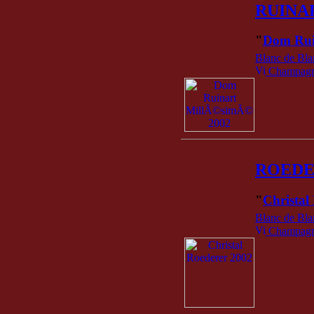
RUINA
"
Dom Rui
Blanc de Bla
Champagne
ROED
"
Christal
Blanc de Bla
Champagne