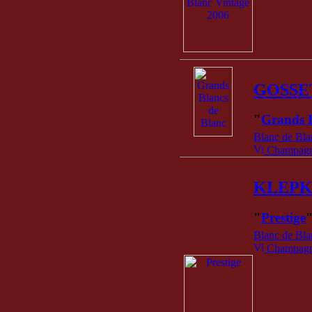
GOSSE
"
Grands B
Blanc de Bla
Champagne
KLEPK
"
Prestige
Blanc de Bla
Champagne