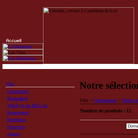
Notre sélecti
Vins
Languedoc
Roussillon
Vins >
Champagne
>
Blanc d
VallÃ©e du RhÃ´ne
Nombre de produits : 12
Bourgogne
Bordeaux
Provence
Alsace