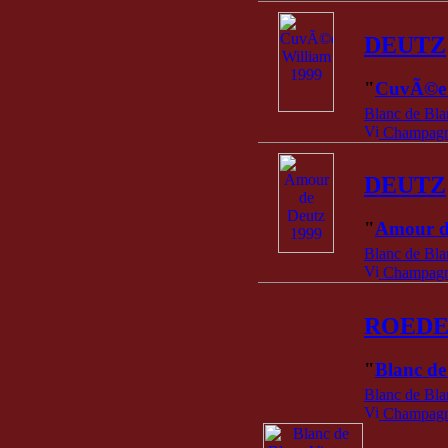
DEUTZ
"
CuvÃ©e 
Blanc de Bla
Champagne
DEUTZ
"
Amour d
Blanc de Bla
Champagne
ROED
"
Blanc de
Blanc de Bla
Champagne