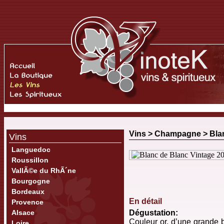
Vins >
Champagne
>
Bla
Vins
Languedoc
Roussillon
VallÃ©e du RhÃ´ne
Bourgogne
Bordeaux
En détail
Provence
Alsace
Dégustation:
Couleur or, d’une grande br
Loire