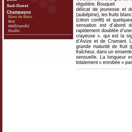
régulière. Bouquet
Sud-Ouest
délicat de jeunesse et d
Champagne
(aubépine), les fruits blan
Blanc de Blanc
(citron confit) et quelqu
Brut
sensation est d’abord 
MillÃ©simÃ©
rapidement doublée d’une 
RosÃ©
crayeuse », qui est la s
d’Avize et de Cramant. L
grande maturité de fruit (
fraîcheur, dans un ensembl
sensuelle. La longueur e
totalement « enrobée » par 