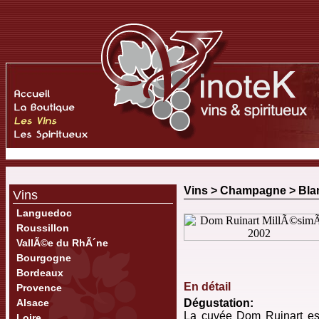
Vins >
Champagne
>
Bla
Vins
Languedoc
Roussillon
VallÃ©e du RhÃ´ne
Bourgogne
Bordeaux
En détail
Provence
Alsace
Dégustation:
La cuvée Dom Ruinart est
Loire