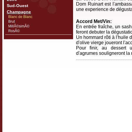
Dom Ruinart est l'ambassa
Sud-Ouest
une experience de dégustat
Champagne
Blanc de Blanc
Accord Met/Vin:
Brut
MillÃ©simÃ©
En entrée fraîche, un sas
RosÃ©
feront debuter la dégustati
Un hommard rôti à l'huile de
d'olive vierge joueront l'acc
Pour finir, au desser
d'agrumes souligneront la 