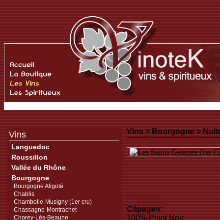
Vins >
Bourgogne
>
Nuit
Vins
Languedoc
Roussillon
Vallée du Rhône
Bourgogne
Bourgogne Aligoté
Chablis
En détail
Chambolle-Musigny (1er cru)
Cépages:
Chassagne-Montrachet
100% Pinot Noir
Chorey-Lès-Beaune