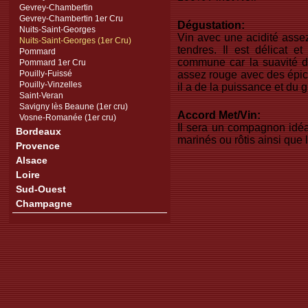
Gevrey-Chambertin
Gevrey-Chambertin 1er Cru
Dégustation:
Nuits-Saint-Georges
Vin avec une acidité asse
Nuits-Saint-Georges (1er Cru)
tendres. Il est délicat e
Pommard
commune car la suavité des
Pommard 1er Cru
Pouilly-Fuissé
assez rouge avec des épice
Pouilly-Vinzelles
il a de la puissance et du g
Saint-Veran
Savigny lès Beaune (1er cru)
Accord Met/Vin:
Vosne-Romanée (1er cru)
Il sera un compagnon idéa
Bordeaux
marinés ou rôtis ainsi que 
Provence
Alsace
Loire
Sud-Ouest
Champagne