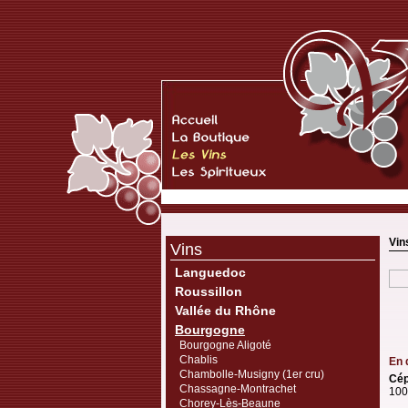
Vin
Vins
Languedoc
Roussillon
Vallée du Rhône
Bourgogne
Bourgogne Aligoté
Chablis
En 
Chambolle-Musigny (1er cru)
Cép
Chassagne-Montrachet
100
Chorey-Lès-Beaune