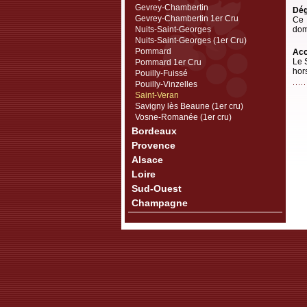
Gevrey-Chambertin
Dég
Gevrey-Chambertin 1er Cru
Ce 
Nuits-Saint-Georges
dom
Nuits-Saint-Georges (1er Cru)
Pommard
Acc
Le 
Pommard 1er Cru
hor
Pouilly-Fuissé
Pouilly-Vinzelles
Saint-Veran
Savigny lès Beaune (1er cru)
Vosne-Romanée (1er cru)
Bordeaux
Provence
Alsace
Loire
Sud-Ouest
Champagne