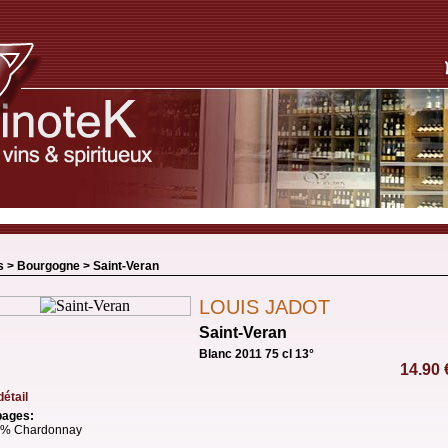
s >
Bourgogne
>
Saint-Veran
LOUIS JADOT
Saint-Veran
Blanc 2011 75 cl 13°
14.90
détail
ages:
% Chardonnay