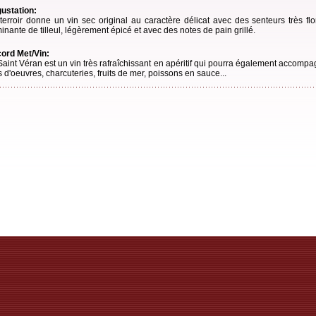
ustation:
terroir donne un vin sec original au caractère délicat avec des senteurs très flo
inante de tilleul, légèrement épicé et avec des notes de pain grillé.
ord Met/Vin:
Saint Véran est un vin très rafraîchissant en apéritif qui pourra également accomp
s d'oeuvres, charcuteries, fruits de mer, poissons en sauce...