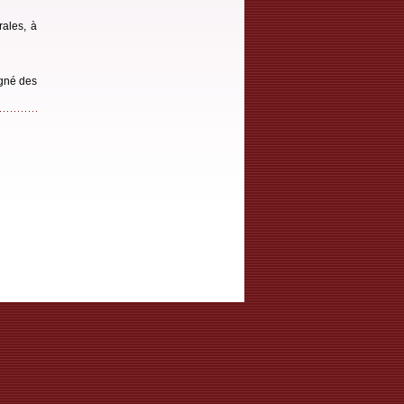
rales, à
agné des