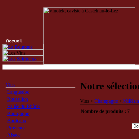
Notre sélecti
Vins
Languedoc
Roussillon
Vins >
Champagne
>
Millési
Vallée du Rhône
Nombre de produits : 7
Bourgogne
Bordeaux
Provence
Alsace