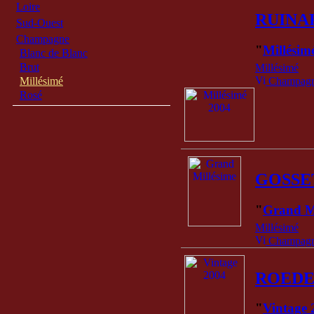
Loire
RUINA
Sud-Ouest
Champagne
"
Millésim
Blanc de Blanc
Brut
Millésimé
Millésimé
Champagne
Rosé
GOSSE
"
Grand M
Millésimé
Champagne
ROED
"
Vintage 