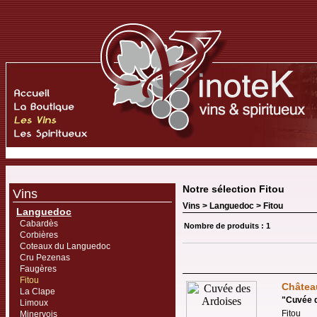
Notre sélection Fitou
Vins
Vins >
Languedoc
>
Fitou
Languedoc
Cabardès
Nombre de produits : 1
Corbières
Coteaux du Languedoc
Cru Pezenas
Faugères
Fitou
Châtea
La Clape
"
Cuvée 
Limoux
Fitou
Minervois