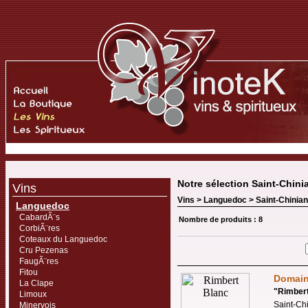
Notre sélection Saint-Chini
Vins
Vins >
Languedoc
>
Saint-Chinian
Languedoc
CabardÃ¨s
Nombre de produits : 8
CorbiÃ¨res
Coteaux du Languedoc
Cru Pezenas
FaugÃ¨res
Fitou
Domai
La Clape
"
Rimber
Limoux
Saint-Ch
Minervois