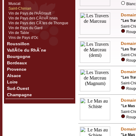
Muscat
Blanc 
Saint-Chinian
Vin de Pays de l'HÃ©rault
Domai
Vin de Pays des CÃ©vÃ¨nnes
"
Les Tra
Vin de Pays des CÃ´tes de Thongue
Saint-Ch
Vin de Pays du Gard
Rouge
Vin de Table
Vins de Pays d'Oc
Domai
Roussillon
"
Les Tra
VallÃ©e du RhÃ´ne
Saint-Ch
Bourgogne
Rouge
Bordeaux
Provence
Domai
Alsace
"
Les Tr
Loire
Saint-Ch
Sud-Ouest
Rouge
Champagne
Domai
"
Le Mas 
Saint-Ch
Rouge
Domai
"
Le Mas