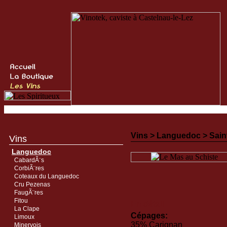
Vins >
Languedoc
>
Sain
Vins
Languedoc
CabardÃ¨s
CorbiÃ¨res
Coteaux du Languedoc
Cru Pezenas
FaugÃ¨res
Fitou
En détail
La Clape
Cépages:
Limoux
35% Carignan
Minervois