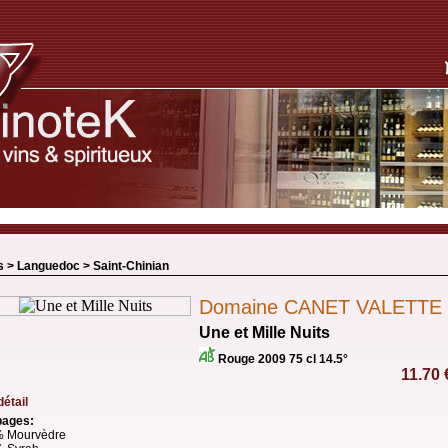
s >
Languedoc
>
Saint-Chinian
Domaine CANET VALETTE
Une et Mille Nuits
Rouge 2009 75 cl 14.5°
11.70
détail
ages:
 Mourvèdre