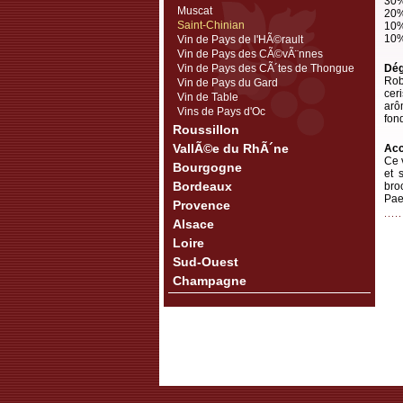
30%
Muscat
20%
Saint-Chinian
10%
10%
Vin de Pays de l'HÃ©rault
Vin de Pays des CÃ©vÃ¨nnes
Vin de Pays des CÃ´tes de Thongue
Dég
Rob
Vin de Pays du Gard
cer
Vin de Table
arô
Vins de Pays d'Oc
fon
Roussillon
VallÃ©e du RhÃ´ne
Acc
Ce 
Bourgogne
et 
Bordeaux
bro
Pae
Provence
Alsace
Loire
Sud-Ouest
Champagne