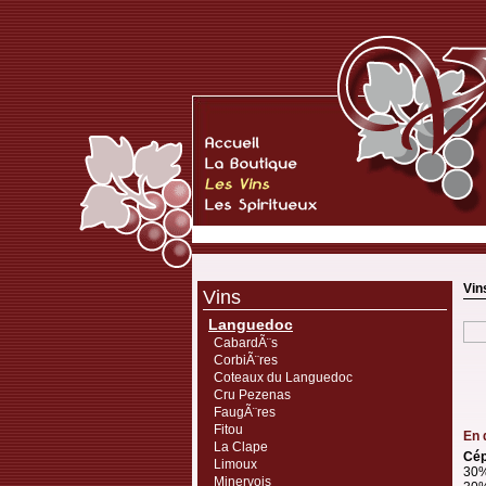
Vin
Vins
Languedoc
CabardÃ¨s
CorbiÃ¨res
Coteaux du Languedoc
Cru Pezenas
FaugÃ¨res
Fitou
En 
La Clape
Cép
Limoux
30%
Minervois