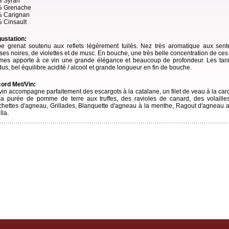
 Syrah
 Grenache
 Carignan
 Cinsault
ustation:
e grenat soutenu aux reflets légèrement tuilés. Nez très aromatique aux sent
ises noires, de violettes et de musc. En bouche, une très belle concentration de c
mes apporte à ce vin une grande élégance et beaucoup de profondeur. Les tani
dus, bel équilibre acidité / alcool et grande longueur en fin de bouche.
ord Met/Vin:
vin accompagne parfaitement des escargots à la catalane, un filet de veau à la c
sa purée de pomme de terre aux truffes, des ravioles de canard, des volailles
chettes d'agneau, Grillades, Blanquette d'agneau à la menthe, Ragout d'agneau 
lla.