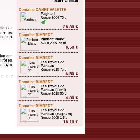
Saint-Chinian
Domaine CANET VALETTE
Maghani
Rouge 2004 75 cl
28.80 €
eurs de
es mêmes
Domaine RIMBERT
ns sont
Rimbert Blanc
Blanc 2007 75 cl
6.50 €
ardamone
Domaine RIMBERT
 rôties,
Les Travers de
au thym,
Marceau
Rouge 2010 75 cl
6.50 €
Domaine RIMBERT
Les Travers de
Marceau (demi)
Rouge 2010 50 cl
4.80 €
Domaine RIMBERT
Les Travers de
Marceau (Magnum)
Rouge 2009 1.5 L
18.10 €