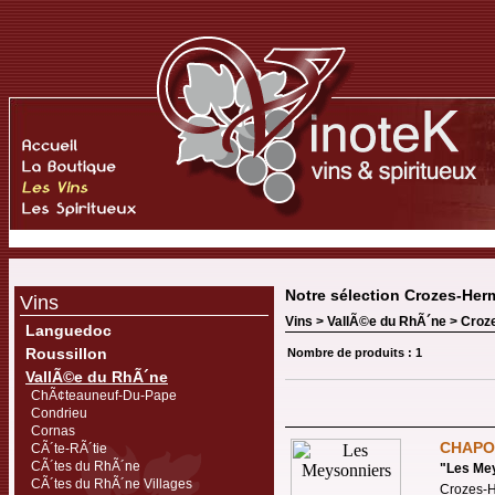
Notre sélection Crozes-Her
Vins
Vins >
VallÃ©e du RhÃ´ne
>
Croz
Languedoc
Roussillon
Nombre de produits : 1
VallÃ©e du RhÃ´ne
ChÃ¢teauneuf-Du-Pape
Condrieu
Cornas
CHAPO
CÃ´te-RÃ´tie
CÃ´tes du RhÃ´ne
"
Les Me
CÃ´tes du RhÃ´ne Villages
Crozes-H