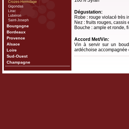
100% Syrah
Crozes-Hermitage
Gigondas
Lirac
Dégustation:
Lubéron
Robe : rouge violacé très i
Saint-Joseph
Nez : fruits rouges, cassis 
Bourgogne
Bouche : ample et ronde, fin
Bordeaux
Provence
Accord Met/Vin:
Alsace
Vin à servir sur un boudi
ardéchoise accompagnée 
Loire
Sud-Ouest
Champagne