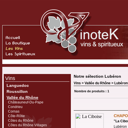
Notre sélection Lubéron
Vins
Vins >
Vallée du Rhône
>
Lubéron
Languedoc
Roussillon
Nombre de produits : 1
Vallée du Rhône
Châteauneuf-Du-Pape
Condrieu
Cornas
CHAPO
Côte-Rôtie
Côtes du Rhône
"
La Cibo
Côtes du Rhône Villages
Lubéron