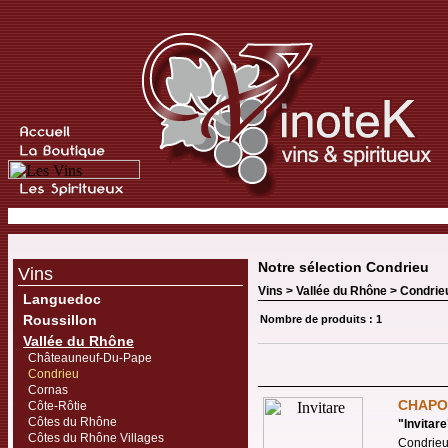
Notre sélection Condrieu
Vins
Vins >
Vallée du Rhône
>
Condrie
Languedoc
Roussillon
Nombre de produits : 1
Vallée du Rhône
Châteauneuf-Du-Pape
Condrieu
Cornas
CHAPO
Côte-Rôtie
Côtes du Rhône
"
Invitare
Côtes du Rhône Villages
Condrie