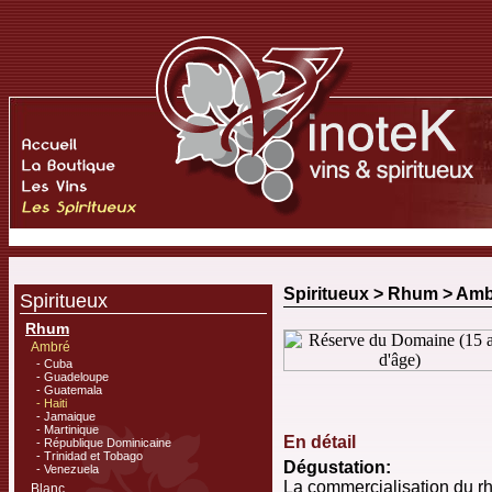
Spiritueux >
Rhum
>
Amb
Spiritueux
Rhum
Ambré
- Cuba
- Guadeloupe
- Guatemala
- Haiti
- Jamaique
- Martinique
En détail
- République Dominicaine
- Trinidad et Tobago
Dégustation:
- Venezuela
La commercialisation du r
Blanc