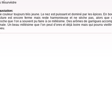
 Mourvèdre
ustation:
le couleur toujours très jeune. Le nez est puissant et dominé par les épices. En bo
ucture est encore ferme mais reste harmonieuse et ne sèche pas, alors que c
roche que l’on a souvent pu faire à ce millésime. Des arômes de garrigues acco
finale. Un beau millésime que l’on peut d’ores et déjà boire mais qui pourra vieilli
peu.