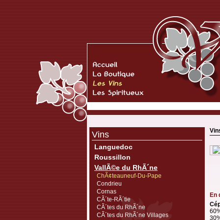
Vin
Vins
Languedoc
Roussillon
VallÃ©e du RhÃ´ne
ChÃ¢teauneuf-Du-Pape
Condrieu
Cornas
En 
CÃ´te-RÃ´tie
Cép
CÃ´tes du RhÃ´ne
60%
CÃ´tes du RhÃ´ne Villages
30%