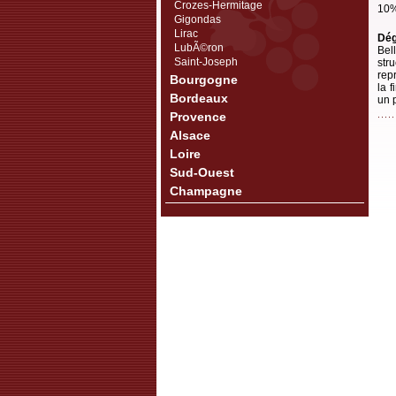
Crozes-Hermitage
10%
Gigondas
Lirac
Dég
LubÃ©ron
Bel
Saint-Joseph
str
rep
Bourgogne
la 
Bordeaux
un 
Provence
Alsace
Loire
Sud-Ouest
Champagne