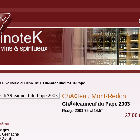
s >
VallÃ©e du RhÃ´ne
>
ChÃ¢teauneuf-Du-Pape
ChÃ¢teau Mont-Redon
ChÃ¢teauneuf du Pape 2003
Rouge 2003 75 cl 14.5°
37.00
détail
ages:
 Grenache
 Syrah