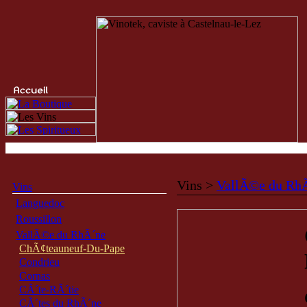
Vins >
VallÃ©e du Rh
Vins
Languedoc
Roussillon
VallÃ©e du RhÃ´ne
ChÃ¢teauneuf-Du-Pape
Condrieu
Cornas
CÃ´te-RÃ´tie
CÃ´tes du RhÃ´ne