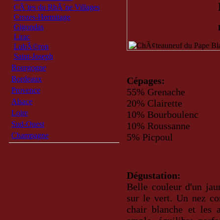
CÃ´tes du RhÃ´ne Villages
Crozes-Hermitage
Gigondas
Lirac
LubÃ©ron
Saint-Joseph
En détail
Bourgogne
Bordeaux
Cépages:
Provence
55% Grenache
Alsace
20% Clairette
Loire
10% Bourboulenc
Sud-Ouest
10% Roussanne
Champagne
5% Picpoul
Dégustation:
Belle couleur d'un jau
sur le vert. Un nez co
chair blanche et les