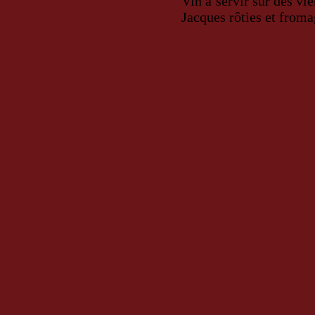
Vin à servir sur des vi
Jacques rôties et froma