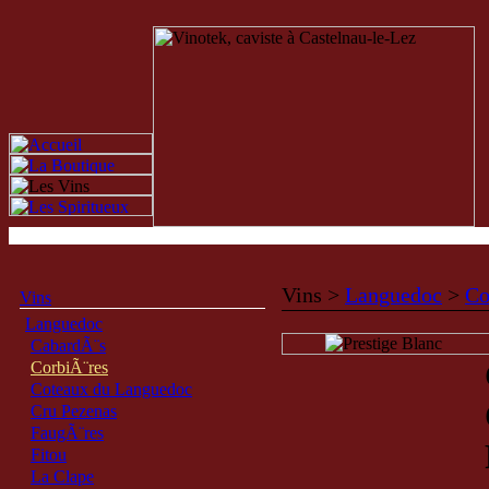
Vins >
Languedoc
>
Co
Vins
Languedoc
CabardÃ¨s
CorbiÃ¨res
Coteaux du Languedoc
Cru Pezenas
FaugÃ¨res
Fitou
La Clape