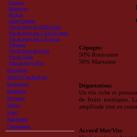
Limoux
Minervois
Muscat
Saint-Chinian
Vin de Pays de l'HÃ©rault
Vin de Pays des CÃ©vÃ¨nnes
En détail
Vin de Pays des CÃ´tes de
Thongue
Cépages:
Vin de Pays du Gard
50% Roussanne
Vin de Table
50% Marsanne
Vins de Pays d'Oc
Roussillon
VallÃ©e du RhÃ´ne
Bourgogne
Dégustation:
Bordeaux
Un vin riche et puissan
Provence
de fruits exotiques. 
Alsace
amplitude tout en conse
Loire
Sud-Ouest
Champagne
Accord Met/Vin: