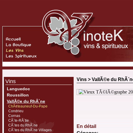
Vins >
VallÃ©e du RhÃ´n
Vins
Languedoc
Roussillon
VallÃ©e du RhÃ´ne
ChÃ¢teauneuf-Du-Pape
Condrieu
Cornas
CÃ´te-RÃ´tie
CÃ´tes du RhÃ´ne
En détail
CÃ´tes du RhÃ´ne Villages