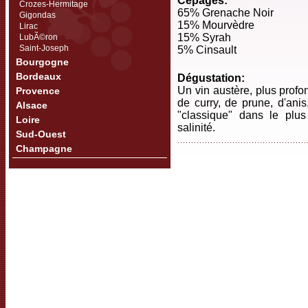
Cépages:
Crozes-Hermitage
65% Grenache Noir
Gigondas
15% Mourvèdre
Lirac
15% Syrah
LubÃ©ron
Saint-Joseph
5% Cinsault
Bourgogne
Bordeaux
Dégustation:
Un vin austère, plus profo
Provence
de curry, de prune, d'anis
Alsace
"classique" dans le plu
Loire
salinité.
Sud-Ouest
Champagne