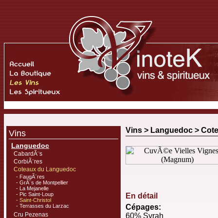
Vins >
Languedoc
>
Cot
Vins
Languedoc
CabardÃ¨s
CorbiÃ¨res
Coteaux du Languedoc
- FaugÃ¨res
- GrÃ¨s de Montpellier
- La Mejanelle
- Pic Saint-Loup
En détail
- Saint-Christol
- Terrasses du Larzac
Cépages:
Cru Pezenas
60% Syrah