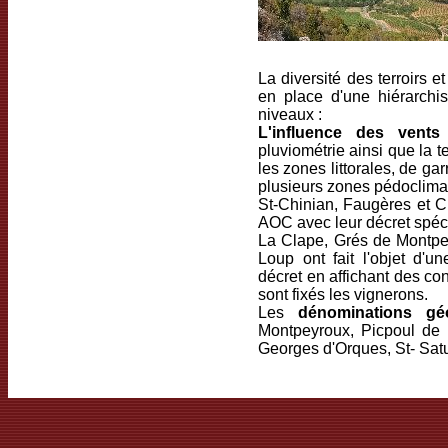
La diversité des terroirs e
en place d'une hiérarchi
niveaux :
L'influence des vents
(
pluviométrie ainsi que la 
les zones littorales, de g
plusieurs zones pédoclimat
St-Chinian, Faugères et 
AOC avec leur décret spéci
La Clape, Grés de Montpel
Loup ont fait l'objet d'u
décret en affichant des con
sont fixés les vignerons.
Les
dénominations gé
Montpeyroux, Picpoul de P
Georges d'Orques, St- Satu