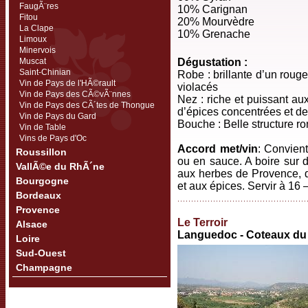
FaugÃ¨res
10% Carignan
Fitou
20% Mourvèdre
La Clape
10% Grenache
Limoux
Minervois
Muscat
Dégustation :
Saint-Chinian
Robe : brillante d’un rouge
Vin de Pays de l'HÃ©rault
violacés
Vin de Pays des CÃ©vÃ¨nnes
Nez : riche et puissant au
Vin de Pays des CÃ´tes de Thongue
d’épices concentrées et de
Vin de Pays du Gard
Bouche : Belle structure r
Vin de Table
Vins de Pays d'Oc
Accord met/vin
: Convient
Roussillon
ou en sauce. A boire sur d
VallÃ©e du RhÃ´ne
aux herbes de Provence, 
Bourgogne
et aux épices. Servir à 16 
Bordeaux
Provence
Le Terroir
Alsace
Languedoc - Coteaux d
Loire
Sud-Ouest
Champagne