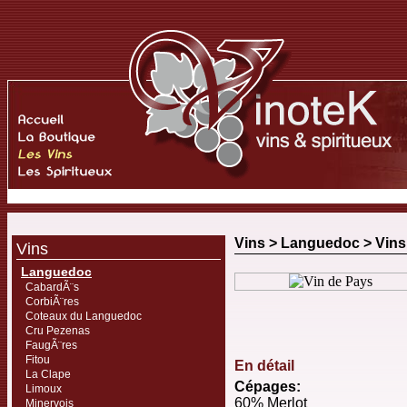
Vins >
Languedoc
>
Vins
Vins
Languedoc
CabardÃ¨s
CorbiÃ¨res
Coteaux du Languedoc
Cru Pezenas
FaugÃ¨res
Fitou
En détail
La Clape
Cépages:
Limoux
60% Merlot
Minervois