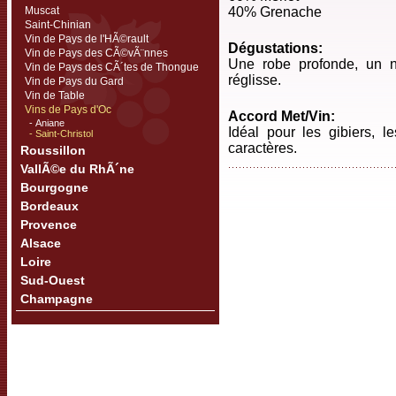
Muscat
40% Grenache
Saint-Chinian
Vin de Pays de l'HÃ©rault
Dégustations:
Vin de Pays des CÃ©vÃ¨nnes
Une robe profonde, un ne
Vin de Pays des CÃ´tes de Thongue
réglisse.
Vin de Pays du Gard
Vin de Table
Vins de Pays d'Oc
Accord Met/Vin:
- Aniane
Idéal pour les gibiers, 
- Saint-Christol
caractères.
Roussillon
VallÃ©e du RhÃ´ne
Bourgogne
Bordeaux
Provence
Alsace
Loire
Sud-Ouest
Champagne