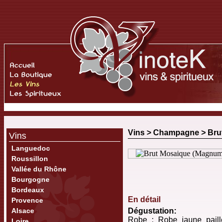
Vins >
Champagne
>
Bru
Vins
Languedoc
Roussillon
Vallée du Rhône
Bourgogne
Bordeaux
En détail
Provence
Alsace
Dégustation:
Robe : Robe jaune paille,
Loire