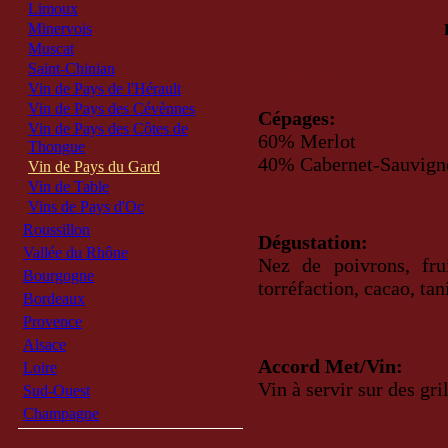
Limoux
Minervois
Muscat
Saint-Chinian
En détail
Vin de Pays de l'Hérault
Vin de Pays des Cévènnes
Cépages:
Vin de Pays des Côtes de
60% Merlot
Thongue
40% Cabernet-Sauvign
Vin de Pays du Gard
Vin de Table
Vins de Pays d'Oc
Roussillon
Dégustation:
Vallée du Rhône
Nez de poivrons, fru
Bourgogne
torréfaction, cacao, ta
Bordeaux
Provence
Alsace
Accord Met/Vin:
Loire
Vin à servir sur des gri
Sud-Ouest
Champagne