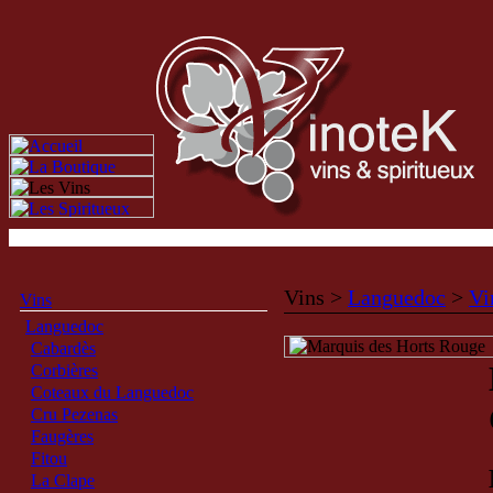
Vins >
Languedoc
>
Vi
Vins
Languedoc
Cabardès
Corbières
Coteaux du Languedoc
Cru Pezenas
Faugères
Fitou
La Clape