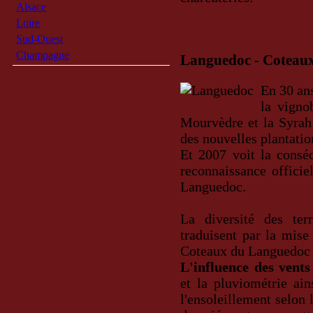
Alsace
Loire
Sud-Ouest
Le Terroir
Champagne
Languedoc - Coteau
En 30 an
la vigno
Mourvèdre et la Syrah
des nouvelles plantatio
Et 2007 voit la conséc
reconnaissance officie
Languedoc.
La diversité des ter
traduisent par la mise
Coteaux du Languedoc s
L'influence des vents
et la pluviométrie ai
l'ensoleillement selon 