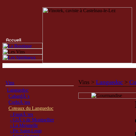
Vins >
Languedoc
>
Co
Vins
Languedoc
CabardÃ¨s
CorbiÃ¨res
Coteaux du Languedoc
- FaugÃ¨res
- GrÃ¨s de Montpellier
- La Mejanelle
- Pic Saint-Loup