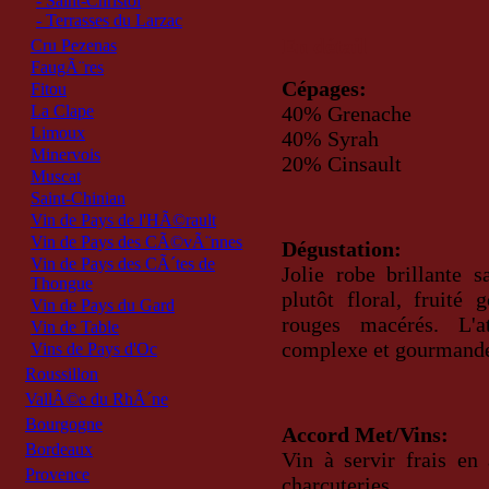
- Saint-Christol
- Terrasses du Larzac
En détail
Cru Pezenas
FaugÃ¨res
Cépages:
Fitou
40% Grenache
La Clape
Limoux
40% Syrah
Minervois
20% Cinsault
Muscat
Saint-Chinian
Vin de Pays de l'HÃ©rault
Vin de Pays des CÃ©vÃ¨nnes
Dégustation:
Vin de Pays des CÃ´tes de
Jolie robe brillante 
Thongue
plutôt floral, fruité
Vin de Pays du Gard
rouges macérés. L'a
Vin de Table
complexe et gourmand
Vins de Pays d'Oc
Roussillon
VallÃ©e du RhÃ´ne
Bourgogne
Accord Met/Vins:
Bordeaux
Vin à servir frais en 
Provence
charcuteries.