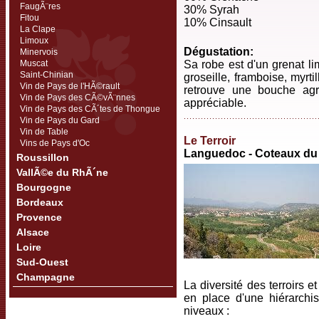
FaugÃ¨res
30% Syrah
Fitou
10% Cinsault
La Clape
Limoux
Dégustation:
Minervois
Muscat
Sa robe est d'un grenat li
Saint-Chinian
groseille, framboise, myrt
Vin de Pays de l'HÃ©rault
retrouve une bouche agr
Vin de Pays des CÃ©vÃ¨nnes
appréciable.
Vin de Pays des CÃ´tes de Thongue
Vin de Pays du Gard
Vin de Table
Le Terroir
Vins de Pays d'Oc
Languedoc - Coteaux d
Roussillon
VallÃ©e du RhÃ´ne
Bourgogne
Bordeaux
Provence
Alsace
Loire
Sud-Ouest
Champagne
La diversité des terroirs e
en place d'une hiérarchi
niveaux :