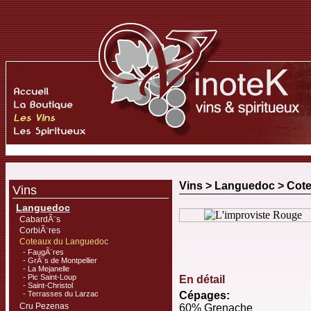
Vins >
Languedoc
>
Cot
Vins
Languedoc
CabardÃ¨s
CorbiÃ¨res
Coteaux du Languedoc
- FaugÃ¨res
- GrÃ¨s de Montpellier
- La Mejanelle
- Pic Saint-Loup
En détail
- Saint-Christol
- Terrasses du Larzac
Cépages:
Cru Pezenas
60% Grenache