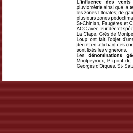
L'influence des vents
(
pluviométrie ainsi que la 
les zones littorales, de g
plusieurs zones pédoclimat
St-Chinian, Faugères et 
AOC avec leur décret spéci
La Clape, Grés de Montpel
Loup ont fait l'objet d'u
décret en affichant des con
sont fixés les vignerons.
Les
dénominations gé
Montpeyroux, Picpoul de P
Georges d'Orques, St- Satu