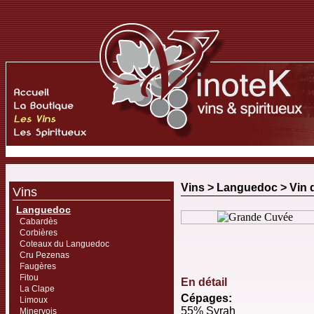
Vins >
Languedoc
>
Vin 
Vins
Languedoc
Cabardès
Corbières
Coteaux du Languedoc
Cru Pezenas
Faugères
Fitou
En détail
La Clape
Cépages:
Limoux
55% Syrah
Minervois