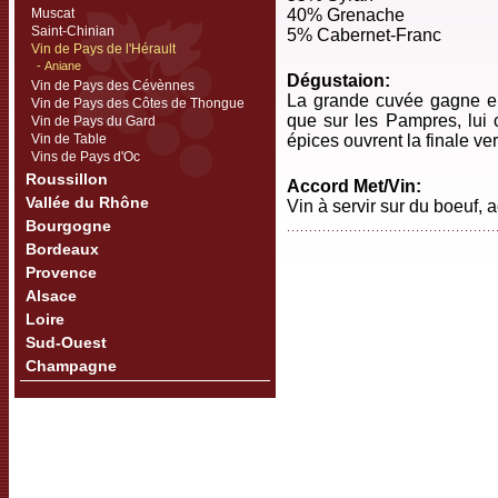
Muscat
40% Grenache
Saint-Chinian
5% Cabernet-Franc
Vin de Pays de l'Hérault
- Aniane
Dégustaion:
Vin de Pays des Cévènnes
La grande cuvée gagne en
Vin de Pays des Côtes de Thongue
que sur les Pampres, lui c
Vin de Pays du Gard
Vin de Table
épices ouvrent la finale ver
Vins de Pays d'Oc
Roussillon
Accord Met/Vin:
Vallée du Rhône
Vin à servir sur du boeuf, 
Bourgogne
Bordeaux
Provence
Alsace
Loire
Sud-Ouest
Champagne