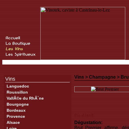
Vins >
Champagne
>
Bru
Vins
Languedoc
Roussillon
VallÃ©e du RhÃ´ne
Bourgogne
Bordeaux
En détail
Provence
Alsace
Dégustation:
Brut Premier affirme, dé
Loire