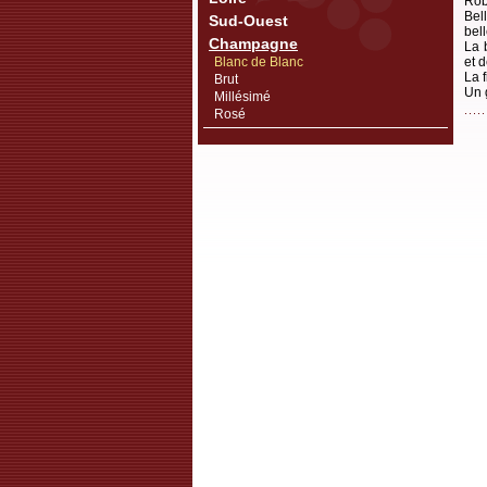
Rob
Bel
Sud-Ouest
bel
Champagne
La 
Blanc de Blanc
et 
La f
Brut
Un 
Millésimé
Rosé