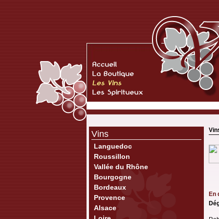
Vin
Vins
Languedoc
Roussillon
Vallée du Rhône
Bourgogne
Bordeaux
En 
Provence
Dég
Alsace
Loire