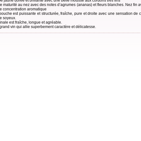
e jaune dorée et brillante avec une belle mousse aux cordons très fins
le maturité au nez avec des notes d’agrumes (ananas) et fleurs blanches. Nez fin 
le concentration aromatique
bouche est puissante et structurée, fraîche, pure et droite avec une sensation de
de soyeux.
inale est fraîche, longue et agréable.
grand vin qui allie superbement caractère et délicatesse.