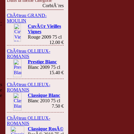
Dans la même catégorie
CorbiÃ¨res
ChÃ¢teau GRAND-
MOULIN
C
CuvÃ©r Vieilles
Vignes
Rouge 2009 75 cl
12.00 €
ChÃ¢teau OLLIEUX-
ROMANIS
Prestige Blanc
Blanc 2009 75 cl
15.40 €
ts
ChÃ¢teau OLLIEUX-
e
ROMANIS
le
Classique Blanc
Blanc 2010 75 cl
7.50 €
ChÃ¢teau OLLIEUX-
ROMANIS
Classique RosÃ©