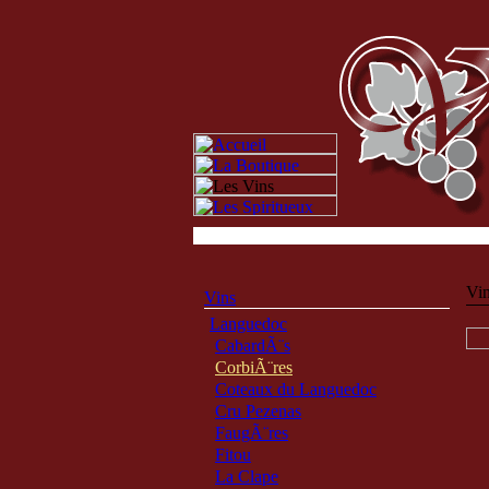
Vi
Vins
Languedoc
CabardÃ¨s
CorbiÃ¨res
Coteaux du Languedoc
Cru Pezenas
FaugÃ¨res
Fitou
La Clape