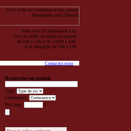
Votre cave à Castelnau-le-Lez
vous accueille du mardi au samedi
de 10h à 13h et de 15h30 à 20h,
et le dimanche de 10h à 13h
Contactez-nous
Rechercher un produit
Type
Contenance
Prix max
€