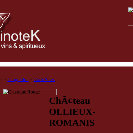
ns >
Languedoc
>
CorbiÃ¨res
ChÃ¢teau
OLLIEUX-
ROMANIS