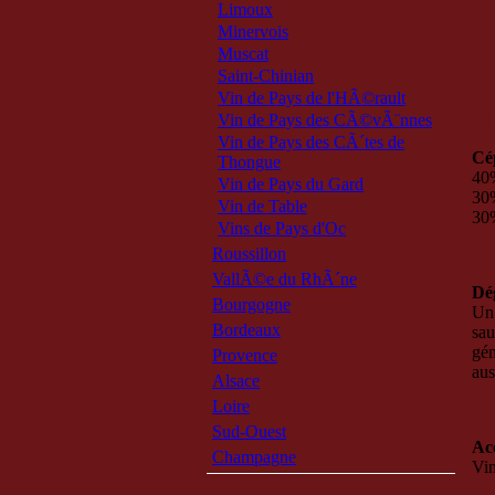
Limoux
Minervois
Muscat
Saint-Chinian
Vin de Pays de l'HÃ©rault
En 
Vin de Pays des CÃ©vÃ¨nnes
Vin de Pays des CÃ´tes de
Cé
Thongue
40
Vin de Pays du Gard
30
Vin de Table
30
Vins de Pays d'Oc
Roussillon
VallÃ©e du RhÃ´ne
Dé
Bourgogne
Un 
Bordeaux
sa
gén
Provence
aus
Alsace
Loire
Sud-Ouest
Ac
Champagne
Vin