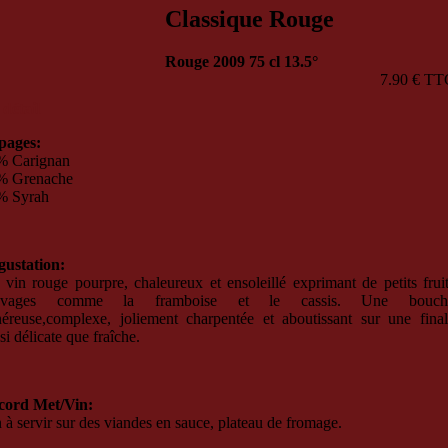
Classique Rouge
Rouge 2009 75 cl 13.5°
7.90 € TT
détail
pages:
% Carignan
% Grenache
% Syrah
gustation:
vin rouge pourpre, chaleureux et ensoleillé exprimant de petits frui
uvages comme la framboise et le cassis. Une bouch
éreuse,complexe, joliement charpentée et aboutissant sur une fina
si délicate que fraîche.
cord Met/Vin:
 à servir sur des viandes en sauce, plateau de fromage.